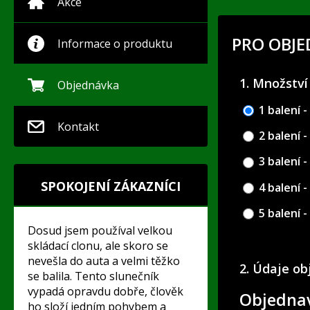
Akce
PRO OBJ
Informace o produktu
1. Množství
Objednávka
1 balení -
Kontakt
2 balení -
3 balení -
SPOKOJENÍ ZÁKAZNÍCI
4 balení -
5 balení -
Dosud jsem používal velkou
skládací clonu, ale skoro se
nevešla do auta a velmi těžko
2. Údaje o
se balila. Tento slunečník
vypadá opravdu dobře, člověk
Objednav
ho složí jedním pohybem a