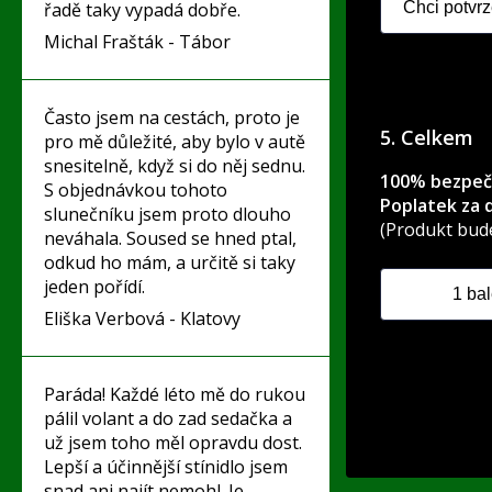
řadě taky vypadá dobře.
Michal Frašták - Tábor
Často jsem na cestách, proto je
5. Celkem
pro mě důležité, aby bylo v autě
snesitelně, když si do něj sednu.
100% bezpečný
S objednávkou tohoto
Poplatek za 
slunečníku jsem proto dlouho
(Produkt bude
neváhala. Soused se hned ptal,
odkud ho mám, a určitě si taky
jeden pořídí.
Eliška Verbová - Klatovy
Paráda! Každé léto mě do rukou
pálil volant a do zad sedačka a
už jsem toho měl opravdu dost.
Lepší a účinnější stínidlo jsem
snad ani najít nemohl. Je