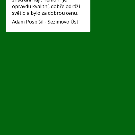
opravdu kvalitní, dobře odráží
světlo a bylo za dobrou cenu.
Adam Pospíšil - Sezimovo Ústí