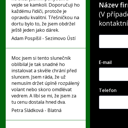
Název fi
vejde se kamkoli. Doporučuji ho
každému řidiči, protože je
(V přípa
opravdu kvalitní. Třešničkou na
kontaktní
dortu bylo to, že jsem obdržel
ještě jeden jako dárek.
Adam Pospíšil - Sezimovo Ústí
Moc jsem si tento slunečník
E-mail
oblíbila! Je tak snadné ho
instalovat a skvěle chrání před
sluncem. Jsem ráda, že už
nemusím držet úplně rozpálený
volant nebo skoro omdlévat
Telefon
vedrem. A líbí se mi, že jsem za
tu cenu dostala hned dva.
Petra Sládková - Blatná