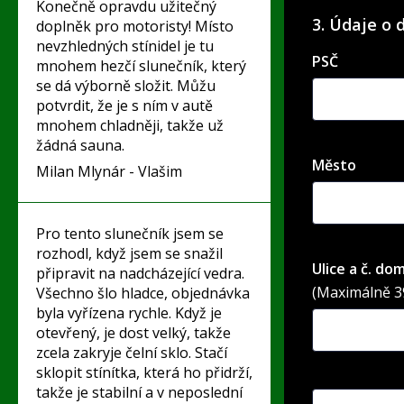
Konečně opravdu užitečný
3. Údaje o 
doplněk pro motoristy! Místo
nevzhledných stínidel je tu
PSČ
mnohem hezčí slunečník, který
se dá výborně složit. Můžu
potvrdit, že je s ním v autě
mnohem chladněji, takže už
žádná sauna.
Město
Milan Mlynár - Vlašim
Pro tento slunečník jsem se
rozhodl, když jsem se snažil
Ulice a č. do
připravit na nadcházející vedra.
(Maximálně 39
Všechno šlo hladce, objednávka
byla vyřízena rychle. Když je
otevřený, je dost velký, takže
zcela zakryje čelní sklo. Stačí
sklopit stínítka, která ho přidrží,
takže je stabilní a v neposlední