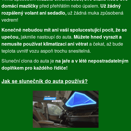
domácí mazlíčky
před přehřátím nebo úpalem.
Už žádný
rozpálený volant ani sedadlo,
už žádná muka způsobená
vedrem!
Konečně nebudou mít ani vaši spolucestující pocit, že se
upečou,
jakmile nastoupí do auta.
Můžete hned vyrazit a
nemusíte používat klimatizaci ani větrat
a čekat, až bude
teplota uvnitř vozu aspoň trochu snesitelná.
Sluneční clona do auta je
na jaře a v létě nepostradatelným
doplňkem pro každého řidiče!
Jak se slunečník do auta používá?