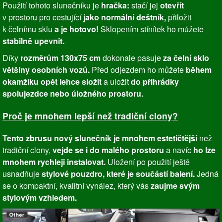
Použití tohoto slunečníku je
hračka:
stačí jej
otevřít
v prostoru pro cestující
jako normální deštník,
přiložit
k čelnímu sklu
a je hotovo!
Sklopením stínítek ho můžete
stabilně upevnit.
Díky
rozměrům 130x75 cm
dokonale pasuje
za čelní sklo
většiny osobních vozů.
Před odjezdem ho můžete
během
okamžiku opět lehce složit
a uložit
do přihrádky
spolujezdce nebo úložného prostoru.
Proč je mnohem lepší než tradiční clony?
Tento zbrusu nový slunečník je mnohem estetičtější
než
tradiční clony,
vejde se i do malého prostoru
a navíc
ho lze
mnohem rychleji instalovat.
Uložení po použití ještě
usnadňuje
stylové pouzdro, které je součástí balení.
Jedná
se o kompaktní, kvalitní vynález, který vás
zaujme svým
stylovým vzhledem.