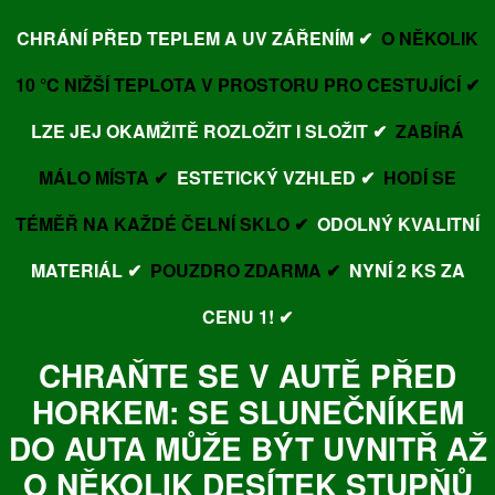
CHRÁNÍ PŘED TEPLEM A UV ZÁŘENÍM ✔
O NĚKOLIK
10 °C NIŽŠÍ TEPLOTA V PROSTORU PRO CESTUJÍCÍ ✔
LZE JEJ OKAMŽITĚ ROZLOŽIT I SLOŽIT ✔
ZABÍRÁ
MÁLO MÍSTA ✔
ESTETICKÝ VZHLED ✔
HODÍ SE
TÉMĚŘ NA KAŽDÉ ČELNÍ SKLO ✔
ODOLNÝ KVALITNÍ
MATERIÁL ✔
POUZDRO ZDARMA ✔
NYNÍ 2 KS ZA
CENU 1! ✔
CHRAŇTE SE V AUTĚ PŘED
HORKEM: SE SLUNEČNÍKEM
DO AUTA MŮŽE BÝT UVNITŘ AŽ
O NĚKOLIK DESÍTEK STUPŇŮ