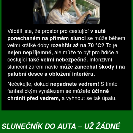
Věděli jste, že prostor pro cestující
v autě
ponechaném na přímém slunci
se může během
velmi krátké doby
rozehřát až na 70 °C?
To je
nejen nepříjemné,
ale může to být pro řidiče a
cestující
také velmi nebezpečné.
Intenzivní
sluneční záření navíc
může zanechat škody i na
palubní desce a obložení interiéru.
Nečekejte, dokud
nepadnete vedrem!
S tímto
fantastickým vynálezem se můžete
účinně
chránit před vedrem,
a vyhnout se tak úpalu.
SLUNEČNÍK DO AUTA – UŽ ŽÁDNÉ