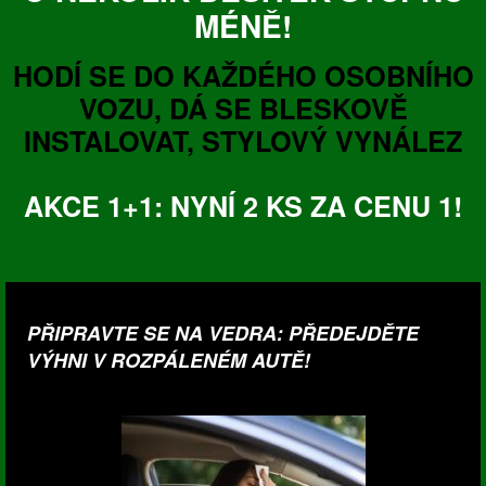
MÉNĚ!
HODÍ SE DO KAŽDÉHO OSOBNÍHO
VOZU, DÁ SE BLESKOVĚ
INSTALOVAT, STYLOVÝ VYNÁLEZ
AKCE 1+1: NYNÍ 2 KS ZA CENU 1!
PŘIPRAVTE SE NA VEDRA: PŘEDEJDĚTE
VÝHNI V ROZPÁLENÉM AUTĚ!