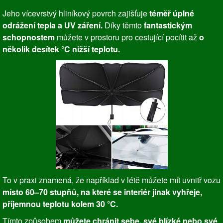
Jeho vícevrstvý hliníkový povrch zajišťuje
téměř úplné
odrážení tepla a UV záření.
Díky těmto
fantastickým
schopnostem
můžete v prostoru pro cestující pocítit až
o
několik desítek °C nižší teplotu.
To v praxi znamená, že například v létě můžete mít uvnitř vozu
místo 60–70 stupňů, na které se interiér jinak vyhřeje,
příjemnou teplotu kolem 30 °C.
Tímto způsobem
můžete chránit sebe, své blízké nebo své