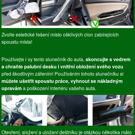
Zvolte estetické řešení místo ošklivých clon zabírajících
spoustu místa!
Používejte i vy tento slunečník do auta,
skoncujte s vedrem
a chraňte palubní desku i vnitřní obložení svého vozu
před škodlivým zářením! Používáním tohoto slunečníku si
můžete ušetřit spoustu práce, vyhnout se nákladným
opravám
a poškození interiéru vašeho auta.
Otevření, složení a uložení deštníku je otázkou několika málo